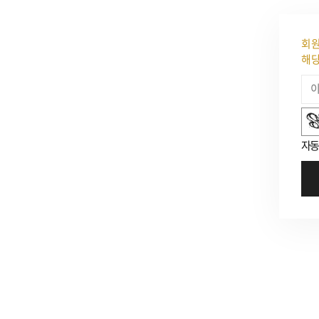
회원
해당
숫자음성듣기
새로고침
자동