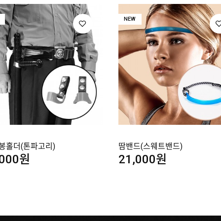
NEW
 봉홀더(톤파고리)
땀밴드(스웨트밴드)
,000원
21,000원