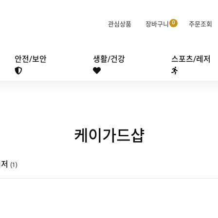
관심상품
장바구니
주문조회
안전/보안
생활/건강
스포츠/레저
케이가드샵
레저
(1)