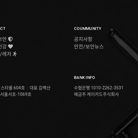
CT
COUMMUNITY
보안
공지사항
건강
안전/보안뉴스
/레저
BANK INFO
티스타몰 604호
|
대표 김백산
수협은행 1010-2262-3531
서울서초-1069호
예금주 케이카드주식회사